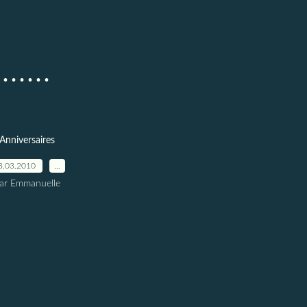
......
Anniversaires
3.03.2010
…
ar Emmanuelle