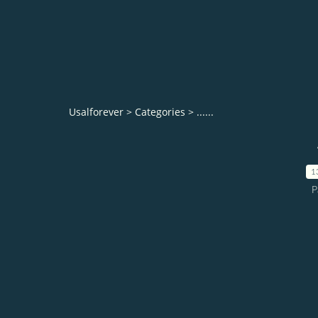
Usalforever
>
Categories
>
......
1
P