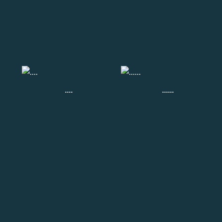
....
......