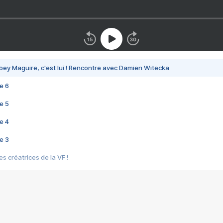
bey Maguire, c'est lui ! Rencontre avec Damien Witecka
e 6
e 5
e 4
e 3
s créatrices de la VF !
e 2
e 1
e Mektoub My Love arrive enfin ! Rencontre avec Shaïn Boumedine et Sal