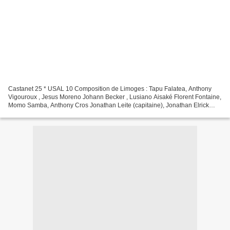
Castanet 25 * USAL 10 Composition de Limoges : Tapu Falatea, Anthony
Vigouroux , Jesus Moreno Johann Becker , Lusiano Aisaké Florent Fontaine,
Momo Samba, Anthony Cros Jonathan Leite (capitaine), Jonathan Elrick
Rémi Gervais, Sefo Taofifenua, Pierre Klur,...