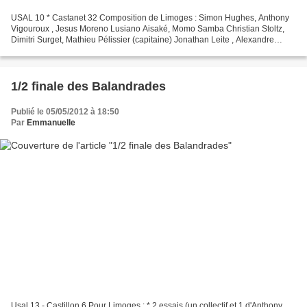
USAL 10 * Castanet 32 Composition de Limoges : Simon Hughes, Anthony
Vigouroux , Jesus Moreno Lusiano Aisaké, Momo Samba Christian Stoltz,
Dimitri Surget, Mathieu Pélissier (capitaine) Jonathan Leite , Alexandre
Hubert Damien Gayout, Jonathan Elrick,...
1/2 finale des Balandrades
Publié le 05/05/2012 à 18:50
Par
Emmanuelle
Usal 13 - Castillon 6 Pour Limoges : * 2 essais (un collectif et 1 d'Anthony